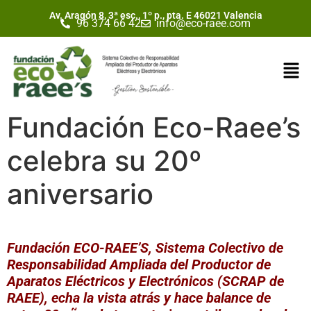
Av. Aragón 8, 3ª esc., 1º p., pta. E 46021 Valencia
96 374 66 42
info@eco-raee.com
Fundación Eco-Raee’s
celebra su 20º
aniversario
Fundación ECO-RAEE’S, Sistema Colectivo de
Responsabilidad Ampliada del Productor de
Aparatos Eléctricos y Electrónicos (SCRAP de
RAEE), echa la vista atrás y hace balance de