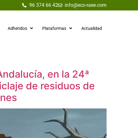
96 374 66 42
info@eco-raee.com
Adheridos
Plataformas
Actualidad
ndalucía, en la 24ª
iclaje de residuos de
enes