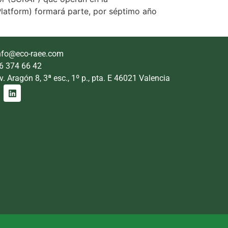
Platform) formará parte, por séptimo año
nfo@eco-raee.com
6 374 66 42
v. Aragón 8, 3ª esc., 1º p., pta. E 46021 Valencia