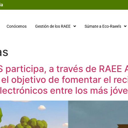
ia
Conócenos
Gestión de los RAEE
Súmate a Eco-Raee’s
as
articipa, a través de RAEE A
 el objetivo de fomentar el rec
electrónicos entre los más jóv