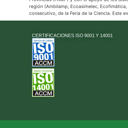
región (Ambilamp, Ecoasimelec, Ecofimática,
consecutivo, de la Feria de la Ciencia. Este e
CERTIFICACIONES ISO 9001 Y 14001