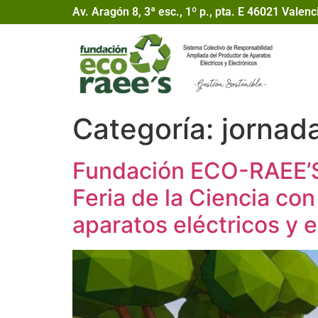
Av. Aragón 8, 3ª esc., 1º p., pta. E 46021 Valenc
Categoría:
jornad
Fundación ECO-RAEE’S p
Feria de la Ciencia con
aparatos eléctricos y 